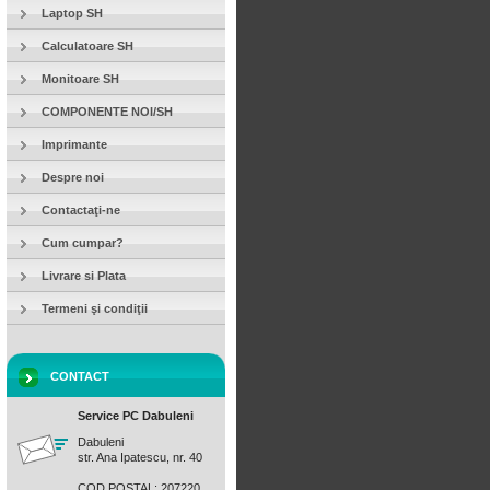
Laptop SH
Calculatoare SH
Monitoare SH
COMPONENTE NOI/SH
Imprimante
Despre noi
Contactaţi-ne
Cum cumpar?
Livrare si Plata
Termeni şi condiţii
CONTACT
Service PC Dabuleni
Dabuleni
str. Ana Ipatescu, nr. 40
COD POSTAL: 207220