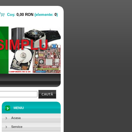
Coş:
0,00 RON
(elemente:
0
)
CAUTĂ
MENIU
Acasa
Service