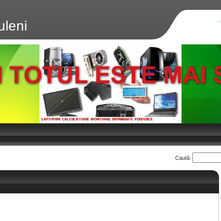
uleni
Caută: