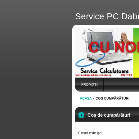
Service PC Dab
PROMOTII
ACASA
COȘ CUMPĂRĂTURI
Coş de cumpărături
Coşul este gol