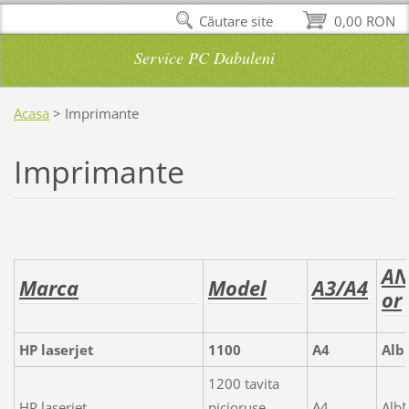
Căutare site
0,00 RON
Service PC Dabuleni
Acasa
>
Imprimante
Imprimante
AN
Marca
Model
A3/A4
or
HP laserjet
1100
A4
Alb
1200 tavita
HP laserjet
picioruse
A4
Alb