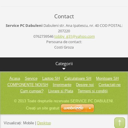
Contact
Service PC Dabuleni
Dabuleni
str. Ana Ipatescu, nr. 40
COD POSTAL:
207220
0762739546
tobby_g3
1@yahoo.
com
Persoana de contact:
Costi Groza
Categorii
Acasa
Service
Laptop SH
Calculatoare SH
Monitoare SH
COMPONENTE NOI/SH
Imprimante
Despre noi
Contactaţi-ne
Cum cumpar?
Livrare si Plata
Termeni şi condiţii
© 2013 Toate drepturile rezervate SERVICE PC DABULENI.
Creați un site gratuit
Vizualizați:
Mobile
|
Desktop