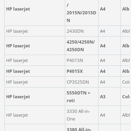
/
HP laserjet
A4
Alb
2015N/2015D
N
HP laserjet
2430DN
A4
Alb
4250/4250N/
HP laserjet
A4
Alb
4250DN
HP laserjet
P4015N
A4
Alb
HP laserjet
P4015X
A4
Alb
HP laserjet
CP3525DN
A4
Colo
5550DTN +
HP laserjet
A3
Col
roti
3330 All-in-
HP laserjet
A4
Alb
One
3380 All-in-