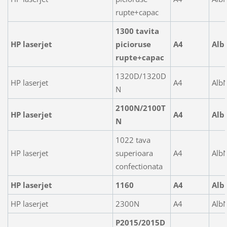
rupte+capac
1300 tavita
HP laserjet
picioruse
A4
Alb
rupte+capac
1320D/1320D
HP laserjet
A4
Alb
N
2100N/2100T
HP laserjet
A4
Alb
N
1022 tava
HP laserjet
superioara
A4
Alb
confectionata
HP laserjet
1160
A4
Alb
HP laserjet
2300N
A4
Alb
P2015/2015D