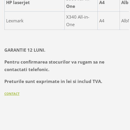
HP laserjet
A4
Alb
One
X340 All-in-
Lexmark
A4
Alb
One
GARANTIE 12 LUNI.
Pentru confirmarea stocurilor va rugam sa ne
contactati telefonic.
Preturile sunt exprimate in lei si includ TVA.
CONTACT